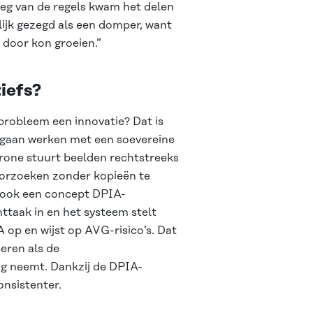
leg van de regels kwam het delen
rlijk gezegd als een domper, want
t door kon groeien.”
tiefs?
probleem een innovatie? Dat is
 gaan werken met een soevereine
one stuurt beelden rechtstreeks
oorzoeken zonder kopieën te
 ook een concept DPIA-
ttaak in en het systeem stelt
op en wijst op AVG-risico’s. Dat
seren als de
ing neemt. Dankzij de DPIA-
onsistenter.