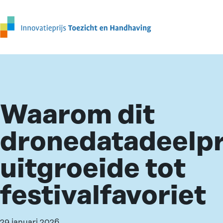
Ga naar de inhoud
Waarom dit
dronedatadeelpr
uitgroeide tot
festivalfavoriet
29 januari 2026