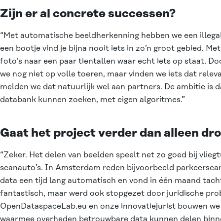
Zijn er al concrete successen?
“Met automatische beeldherkenning hebben we een illegal
een bootje vind je bijna nooit iets in zo’n groot gebied. M
foto’s naar een paar tientallen waar echt iets op staat. Do
we nog niet op volle toeren, maar vinden we iets dat relev
melden we dat natuurlijk wel aan partners. De ambitie is da
databank kunnen zoeken, met eigen algoritmes.”
Gaat het project verder dan alleen dr
“Zeker. Het delen van beelden speelt net zo goed bij vliegt
scanauto’s. In Amsterdam reden bijvoorbeeld parkeerscana
data een tijd lang automatisch en vond in één maand tacht
fantastisch, maar werd ook stopgezet door juridische pr
OpenDataspaceLab.eu en onze innovatiejurist bouwen we 
waarmee overheden betrouwbare data kunnen delen binnen