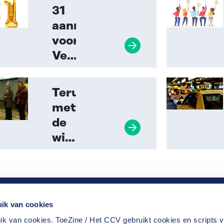
Toezicht
31
2022
aanmeldingen
bekend
voor
Lees verder
Verkiezingen
Handhaving
en
Terugblikken
Toezicht
met
2020
de
Lees verder
winnaar
van
de
innovatieprijs
2015:
ik van cookies
“We
k van cookies. ToeZine / Het CCV gebruikt cookies en scripts 