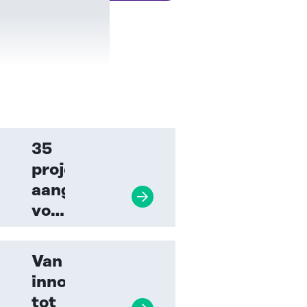
35
projecten
aangemeld
Lees verder
voor
Innovatieprijs
Toezicht
Van
en
innovatieprijs
Handhaving
tot