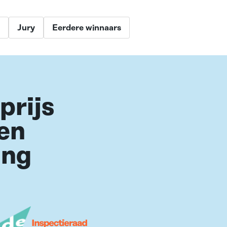
Jury
Eerdere winnaars
prijs
 en
ing