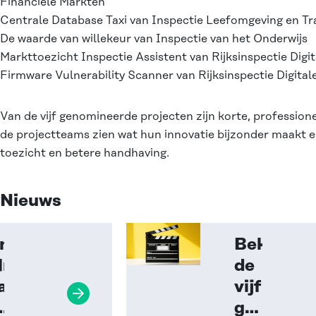
Financiële Markten
Centrale Database Taxi
van Inspectie Leefomgeving en Tr
De waarde van willekeur
van Inspectie van het Onderwijs
Markttoezicht Inspectie Assistent
van Rijksinspectie Digi
Firmware Vulnerability Scanner
van Rijksinspectie Digital
Van de vijf genomineerde projecten zijn
korte, professione
de projectteams zien wat hun innovatie bijzonder maakt en
toezicht en betere handhaving.
Nieuws
rmware
Bekijk
lnerability
de
anner
vijf
Lees verder
nt
genomine