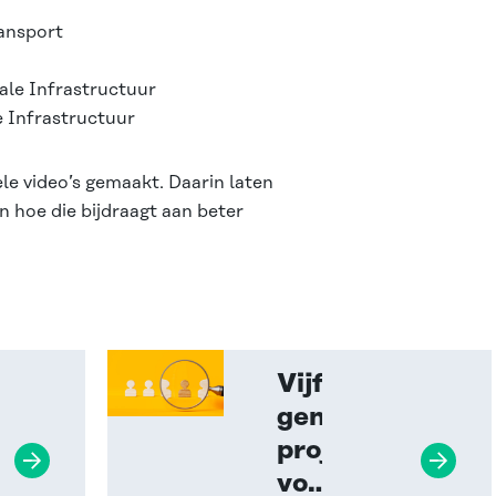
ansport
tale Infrastructuur
e Infrastructuur
le video’s
gemaakt. Daarin laten
 hoe die bijdraagt aan beter
Vijf
genomineerde
projecten
Lees verder
Lees ver
erde
voor