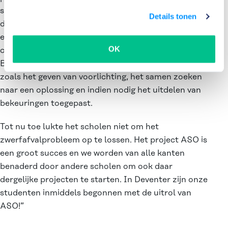
studenten de samenwerking met andere partijen als
Details tonen
de wijkagent, stadstoezicht (THOR), de DEKA-markt
en het buurtpreventieteam hebben gezocht, zijn
OK
contacten gelegd waarvan we nog steeds profiteren.
Bij de medestudenten zijn alle handhavingsmiddelen
zoals het geven van voorlichting, het samen zoeken
naar een oplossing en indien nodig het uitdelen van
bekeuringen toegepast.
Tot nu toe lukte het scholen niet om het
zwerfafvalprobleem op te lossen. Het project ASO is
een groot succes en we worden van alle kanten
benaderd door andere scholen om ook daar
dergelijke projecten te starten. In Deventer zijn onze
studenten inmiddels begonnen met de uitrol van
ASO!”