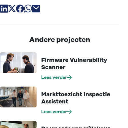
Deel artikel via linkedin
Deel artikel via X
Deel artikel via facebook
Deel artikel via whatsapp
Deel artikel via email
Andere projecten
Firmware Vulnerability
Scanner
Lees verder
Markttoezicht Inspectie
Assistent
Lees verder