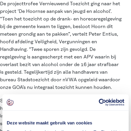
De projecttrofee Vernieuwend Toezicht ging naar het
project ‘De Hoornse aanpak van jeugd en alcohol’.
“Toen het toezicht op de drank- en horecaregelgeving
bij de gemeente kwam te liggen, besloot Hoorn dit
meteen grondig aan te pakken”, vertelt Peter Entius,
hoofd afdeling Veiligheid, Vergunningen en
Handhaving. “Twee sporen zijn gevolgd. De
regelgeving is aangescherpt met een APV waarin bij
overlast bezit van alcohol onder de 16 jaar strafbaar
is gesteld. Tegelijkertijd zijn alle handhavers van
bureau Stadstoezicht door nVWA opgeleid waardoor
onze GOA’s nu integraal toezicht kunnen houden.
Stadstoezicht heeft hiermee het instrumentarium in
handen gekregen om bij overlast meteen te kunnen
ingrijpen. Het tijdrovende posten bij supermarkt en
Deze website maakt gebruik van cookies
slijterij is verleden tijd en het effect van de