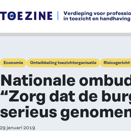
Ga naar de inhoud
Economie
Ontwikkeling toezichtorganisatie
Risicogericht
Nationale ombu
“Zorg dat de bur
serieus genomen
29 januari 2019