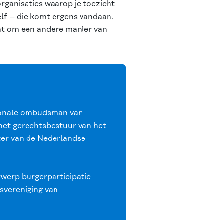
rganisaties waarop je toezicht
elf – die komt ergens vandaan.
at om een andere manier van
ationale ombudsman van
 het gerechtsbestuur van het
ter van de Nederlandse
werp burgerparticipatie
svereniging van