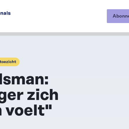
Abonn
op onze
 toezicht
dsman:
ger zich
 voelt"