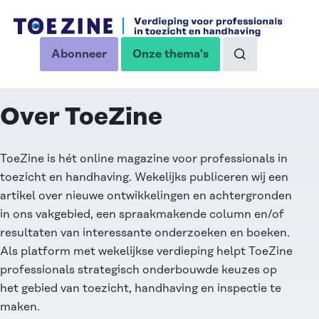
Ga naar de inhoud
Abonneer
Onze thema's
op onze nieuwsbrief
Naar de zoekp
Thema:
Over ToeZine
ToeZine is hét online magazine voor professionals in
toezicht en handhaving. Wekelijks publiceren wij een
artikel over nieuwe ontwikkelingen en achtergronden
in ons vakgebied, een spraakmakende column en/of
resultaten van interessante onderzoeken en boeken.
Als platform met wekelijkse verdieping helpt ToeZine
professionals strategisch onderbouwde keuzes op
het gebied van toezicht, handhaving en inspectie te
maken.