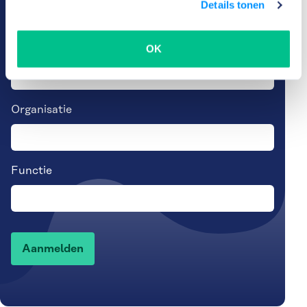
Details tonen
Of volg ons via
LinkedIn
E-mailadres
OK
(Vereist)
Organisatie
Functie