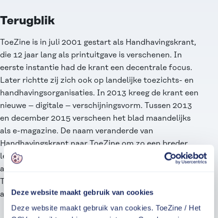
Terugblik
ToeZine is in juli 2001 gestart als Handhavingskrant,
die 12 jaar lang als printuitgave is verschenen. In
eerste instantie had de krant een decentrale focus.
Later richtte zij zich ook op landelijke toezichts- en
handhavingsorganisaties. In 2013 kreeg de krant een
nieuwe – digitale – verschijningsvorm. Tussen 2013
en december 2015 verscheen het blad maandelijks
als e-magazine. De naam veranderde van
Handhavingskrant naar ToeZine om zo een breder
lezerspubliek aan zich te binden. Om beter op de
actuele ontwikkelingen in te springen, publiceert
ToeZine sinds januari 2016 wekelijks verdiepende
Deze website maakt gebruik van cookies
artikelen.
Deze website maakt gebruik van cookies. ToeZine / Het