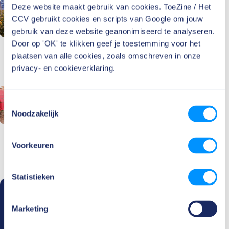
Alle artikelen
Deze website maakt gebruik van cookies. ToeZine / Het
Toezichthouders komen in
CCV gebruikt cookies en scripts van Google om jouw
actie om signalen van
gebruik van deze website geanonimiseerd te analyseren.
mensenhandel te
Door op 'OK' te klikken geef je toestemming voor het
herkennen
plaatsen van alle cookies, zoals omschreven in onze
privacy- en cookieverklaring.
Lees verder
Als problemen in
Toestemmingsselectie
prostitutie zich
Noodzakelijk
verplaatsen
Lees verder
Voorkeuren
Statistieken
Op de hoogte blijven?
Marketing
Meld je aan bij ToeZine en ontvang iedere maand