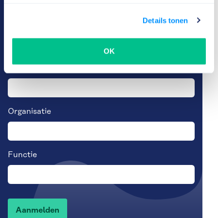
een overzicht van de meest recente artikelen in je
mailbox Abonneren op ToeZine is gratis.
Details tonen
Of volg ons via
LinkedIn
OK
E-mailadres
(Vereist)
Organisatie
Functie