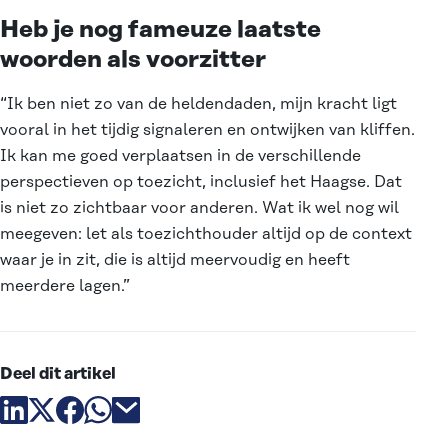
Heb je nog fameuze laatste
woorden als voorzitter
“Ik ben niet zo van de heldendaden, mijn kracht ligt
vooral in het tijdig signaleren en ontwijken van kliffen.
Ik kan me goed verplaatsen in de verschillende
perspectieven op toezicht, inclusief het Haagse. Dat
is niet zo zichtbaar voor anderen. Wat ik wel nog wil
meegeven: let als toezichthouder altijd op de context
waar je in zit, die is altijd meervoudig en heeft
meerdere lagen.”
Deel dit artikel
Deel artikel via linkedin
Deel artikel via X
Deel artikel via facebook
Deel artikel via whatsapp
Deel artikel via email