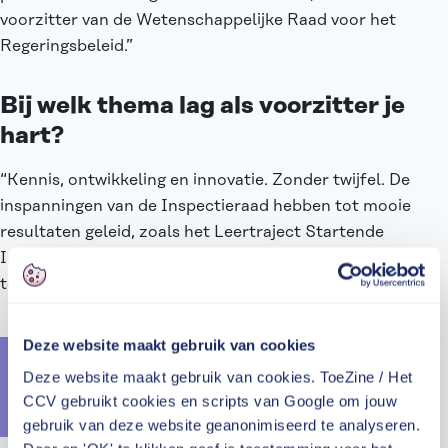
voorzitter van de Wetenschappelijke Raad voor het
Regeringsbeleid.”
Bij welk thema lag als voorzitter je
hart?
“Kennis, ontwikkeling en innovatie. Zonder twijfel. De
inspanningen van de Inspectieraad hebben tot mooie
resultaten geleid, zoals het Leertraject Startende
Inspecteurs en sinds kort ook een leergang voor
topbestuurders.”
Deze website maakt gebruik van cookies
“Als inspectie kun je niet anders dan
innoveren om je werk te kunnen
Deze website maakt gebruik van cookies. ToeZine / Het
blijven doen. Dat is een voortdurende
CCV gebruikt cookies en scripts van Google om jouw
opgave.”
gebruik van deze website geanonimiseerd te analyseren.