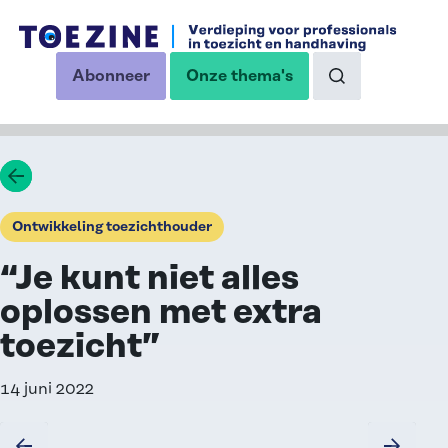
Ga naar de inhoud
Abonneer
Onze thema's
op onze nieuwsbrief
Naar de zoekp
Ga terug
Ontwikkeling toezichthouder
“Je kunt niet alles
oplossen met extra
toezicht”
14 juni 2022