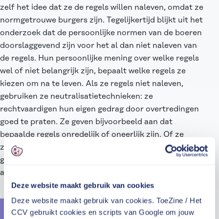
zelf het idee dat ze de regels willen naleven, omdat ze
normgetrouwe burgers zijn. Tegelijkertijd blijkt uit het
onderzoek dat de persoonlijke normen van de boeren
doorslaggevend zijn voor het al dan niet naleven van
de regels. Hun persoonlijke mening over welke regels
wel of niet belangrijk zijn, bepaalt welke regels ze
kiezen om na te leven. Als ze regels niet naleven,
gebruiken ze neutralisatietechnieken: ze
rechtvaardigen hun eigen gedrag door overtredingen
goed te praten. Ze geven bijvoorbeeld aan dat
bepaalde regels onredelijk of oneerlijk zijn. Of ze
zeggen dat iedereen het op die manier doet. De
gangbare praktijk onder varkenshouders wordt dus
als argument gebruikt om de regels te overtreden.”
Deze website maakt gebruik van cookies
Deze website maakt gebruik van cookies. ToeZine / Het
“De gangbare praktijk wordt als
CCV gebruikt cookies en scripts van Google om jouw
argument gebruikt om de regels te