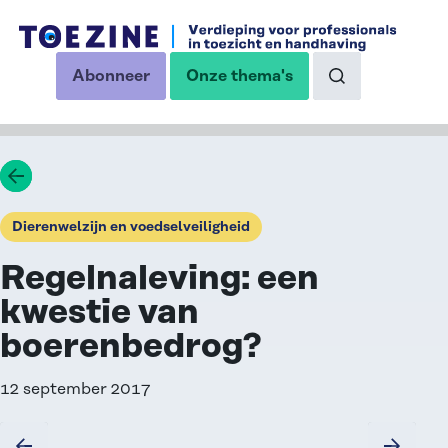
Ga naar de inhoud
Abonneer
Onze thema's
op onze nieuwsbrief
Naar de zoekp
Ga terug
Dierenwelzijn en voedselveiligheid
Regelnaleving: een
kwestie van
boerenbedrog?
12 september 2017