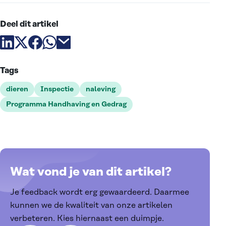
Deel dit artikel
Deel artikel via linkedin
Deel artikel via X
Deel artikel via facebook
Deel artikel via whatsapp
Deel artikel via email
Tags
dieren
Inspectie
naleving
Programma Handhaving en Gedrag
Wat vond je van dit artikel?
Je feedback wordt erg gewaardeerd. Daarmee
kunnen we de kwaliteit van onze artikelen
verbeteren. Kies hiernaast een duimpje.