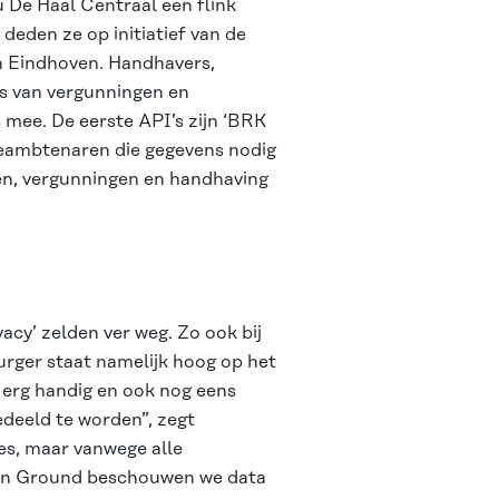
u De
Haal Centraal
een flink
eden ze op initiatief van de
 Eindhoven. Handhavers,
s van vergunningen en
 mee. De eerste API’s zijn ‘BRK
eambtenaren die gegevens nodig
ken, vergunningen en handhaving
vacy’ zelden ver weg. Zo ook bij
rger staat namelijk hoog op het
is erg handig en ook nog eens
deeld te worden”, zegt
ies, maar vanwege alle
mmon Ground beschouwen we data