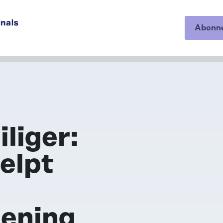
Abonn
op onze
iliger:
elpt
iening