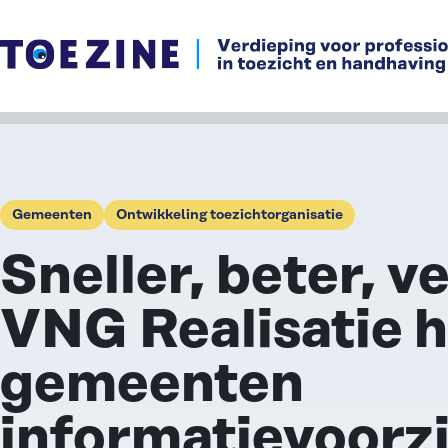
Ga naar de inhoud
Gemeenten
Ontwikkeling toezichtorganisatie
Sneller, beter, ve
VNG Realisatie h
gemeenten
informatievoorz