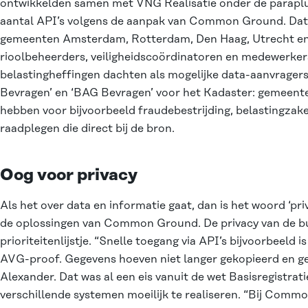
ontwikkelden samen met VNG Realisatie onder de parapl
aantal API’s volgens de aanpak van Common Ground. Dat d
gemeenten Amsterdam, Rotterdam, Den Haag, Utrecht en
rioolbeheerders, veiligheidscoördinatoren en medewerker
belastingheffingen dachten als mogelijke data-aanvragers
Bevragen’ en ‘BAG Bevragen’ voor het Kadaster: gemeent
hebben voor bijvoorbeeld fraudebestrijding, belastingza
raadplegen die direct bij de bron.
Oog voor privacy
Als het over data en informatie gaat, dan is het woord ‘pri
de oplossingen van Common Ground. De privacy van de bu
prioriteitenlijstje. “Snelle toegang via API’s bijvoorbeeld 
AVG-proof. Gegevens hoeven niet langer gekopieerd en ge
Alexander. Dat was al een eis vanuit de wet Basisregistrat
verschillende systemen moeilijk te realiseren. “Bij Co