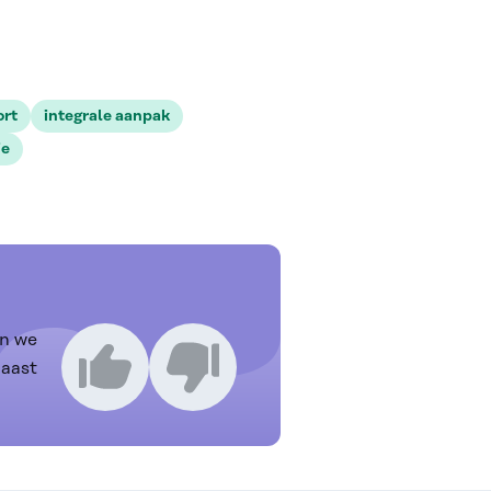
ort
integrale aanpak
ie
n we
naast
Ik vind dit een goed artikel
Ik vind dit een slecht artikel