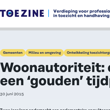
Ga naar de inhoud
Gemeenten
Milieu en omgeving
Ontwikkeling toezichtorg
Woonautoriteit: 
een ‘gouden’ tij
30 juni 2015