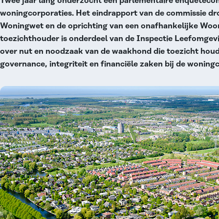
Twee jaar lang onderzocht een parlementaire enquêtecom
woningcorporaties. Het eindrapport van de commissie dro
Woningwet en de oprichting van een onafhankelijke Woon
toezichthouder is onderdeel van de Inspectie Leefomgev
over nut en noodzaak van de waakhond die toezicht houd
governance, integriteit en financiële zaken bij de woning