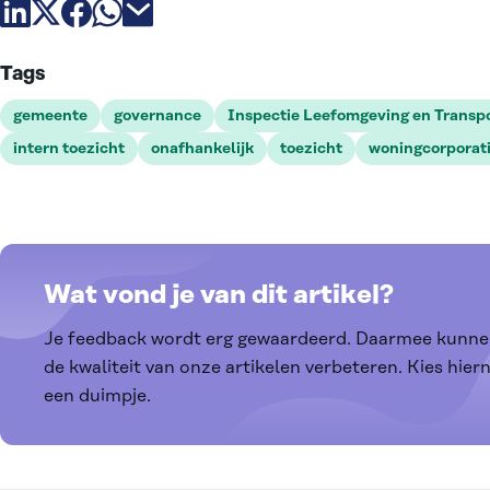
Deel artikel via linkedin
Deel artikel via X
Deel artikel via facebook
Deel artikel via whatsapp
Deel artikel via email
Tags
gemeente
governance
Inspectie Leefomgeving en Transp
intern toezicht
onafhankelijk
toezicht
woningcorporat
Wat vond je van dit artikel?
Je feedback wordt erg gewaardeerd. Daarmee kunne
de kwaliteit van onze artikelen verbeteren. Kies hier
een duimpje.