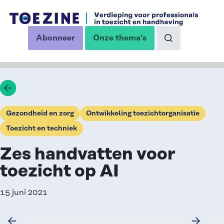
Ga naar de inhoud
Abonneer
Onze thema's
op onze nieuwsbrief
Naar de zoekp
Ga terug
Gezondheid en zorg
Ontwikkeling toezichtorganisatie
Toezicht en techniek
Zes handvatten voor
toezicht op AI
15 juni 2021