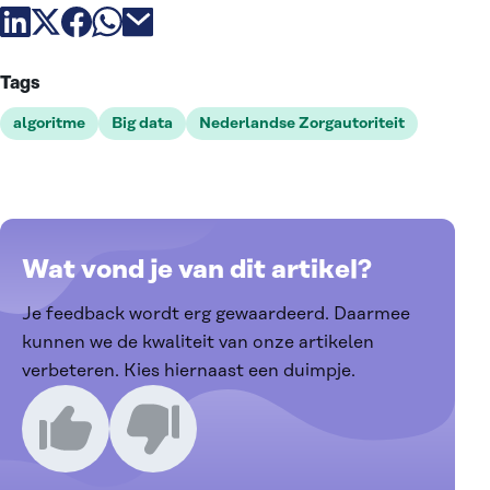
Deel artikel via linkedin
Deel artikel via X
Deel artikel via facebook
Deel artikel via whatsapp
Deel artikel via email
Tags
algoritme
Big data
Nederlandse Zorgautoriteit
Wat vond je van dit artikel?
Je feedback wordt erg gewaardeerd. Daarmee
kunnen we de kwaliteit van onze artikelen
verbeteren. Kies hiernaast een duimpje.
Ik vind dit een goed artikel
Ik vind dit een slecht artikel