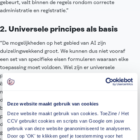
gebeurt, valt binnen de regels rondom correcte
administratie en registratie.”
2. Universele principes als basis
“De mogelijkheden op het gebied van AI zijn
duizelingwekkend groot. We kunnen dus niet vooraf
een set van specifieke eisen formuleren waaraan elke
toepassing moet voldoen. Wel zijn er universele
principes te benoemen, waarmee inspecties
principle-
based
toezicht kunnen uitoefenen. Ontwikkelaars
mogen dan alleen AI-toepassingen bouwen die aan
deze principes voldoen. Zo ondervangen we de
Deze website maakt gebruik van cookies
belangrijkste risico’s al aan de voorkant. Dus: via de
Deze website maakt gebruik van cookies. ToeZine / Het
principes kun je aan de voorkant de ruimte bepérken
CCV gebruikt cookies en scripts van Google om jouw
door eisen te stellen, maar je laat tegelijkertijd ook
gebruik van deze website geanonimiseerd te analyseren.
genoeg ruimte voor de ontwikkelaar om te
Door op 'OK' te klikken geef je toestemming voor het