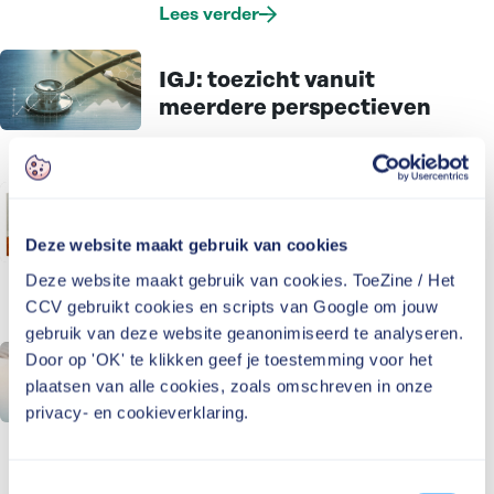
Lees verder
IGJ: toezicht vanuit
meerdere perspectieven
Lees verder
Vijftien jaar rookverbod:
een kwestie van een lange
Deze website maakt gebruik van cookies
adem
Deze website maakt gebruik van cookies. ToeZine / Het
Lees verder
CCV gebruikt cookies en scripts van Google om jouw
gebruik van deze website geanonimiseerd te analyseren.
Door op 'OK' te klikken geef je toestemming voor het
Meer toezicht op bestuur
plaatsen van alle cookies, zoals omschreven in onze
in de zorg: is voorkomen
privacy- en cookieverklaring.
beter dan genezen?
Lees verder
Toestemmingsselectie