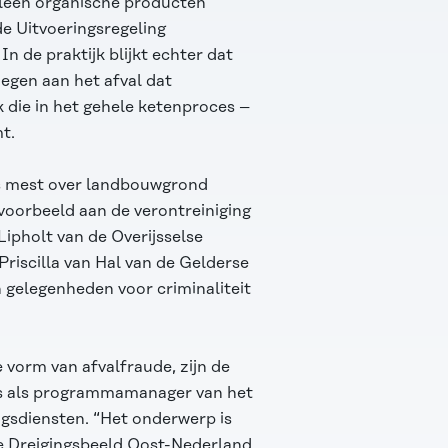
lleen organische producten
de Uitvoeringsregeling
In de praktijk blijkt echter dat
oegen aan het afval dat
jk die in het gehele ketenproces –
t.
als mest over landbouwgrond
jvoorbeeld aan de verontreiniging
ipholt van de Overijsselse
Priscilla van Hal van de Gelderse
 gelegenheden voor criminaliteit
e vorm van afvalfraude, zijn de
j is als programmamanager van het
sdiensten. “Het onderwerp is
ale Dreigingsbeeld Oost-Nederland