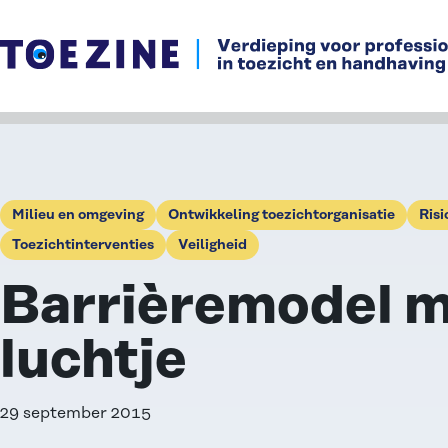
Ga naar de inhoud
Milieu en omgeving
Ontwikkeling toezichtorganisatie
Risi
Toezichtinterventies
Veiligheid
Barrièremodel m
luchtje
29 september 2015