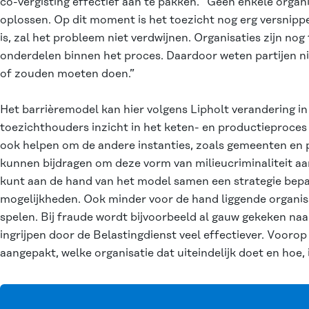
co-vergisting effectief aan te pakken. “Geen enkele organ
oplossen. Op dit moment is het toezicht nog erg versnipp
is, zal het probleem niet verdwijnen. Organisaties zijn nog 
onderdelen binnen het proces. Daardoor weten partijen ni
of zouden moeten doen.”
Het barrièremodel kan hier volgens Lipholt verandering in
toezichthouders inzicht in het keten- en productieproces 
ook helpen om de andere instanties, zoals gemeenten en p
kunnen bijdragen om deze vorm van milieucriminaliteit aan
kunt aan de hand van het model samen een strategie bepal
mogelijkheden. Ook minder voor de hand liggende organisa
spelen. Bij fraude wordt bijvoorbeeld al gauw gekeken naa
ingrijpen door de Belastingdienst veel effectiever. Vooro
aangepakt, welke organisatie dat uiteindelijk doet en hoe, 