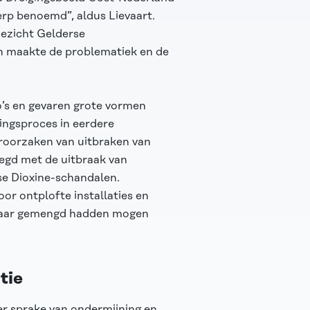
erp benoemd”, aldus Lievaart.
oezicht Gelderse
n maakte de problematiek en de
o’s en gevaren grote vormen
ingsproces in eerdere
roorzaken van uitbraken van
egd met de uitbraak van
se Dioxine-schandalen.
or ontplofte installaties en
lkaar gemengd hadden mogen
tie
er sprake van ondermijning en