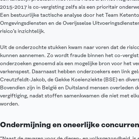
2015-2017 is co-vergisting zelfs als een prioritair onderw
Een bestuurlijke tactische analyse door het Team Ketent
Omgevingsdiensten en de Overijsselse Uitvoeringsdienste
risico’s inzichtelijk.
Uit de onderzochte stukken kwam naar voren dat de risic
kunnen aannemen. Zo wordt fraude binnen het co-vergist
onderzoeken genoemd als een mogelijke bron voor het ve
varkenspest. Daarnaast hebben onderzoekers een link gel
Creutzfeldt-Jakob, de Gekke Koeienziekte (BSE) en diver
Bovendien zijn in België en Duitsland mensen overleden do
vergiftiging, nadat stoffen samenkwamen die niet met e
worden.
Ondermijning en oneerlijke concurren
“Naast de gevaren voor de dieren- en volksgezondheid, is 