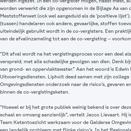
werden ingezet. In een co-vergister mogen, naast mest, a
worden verwerkt die zijn opgenomen in de Bijlage Aa van 
Meststoffenwet (ook wel aangeduid als de ‘positieve lijst’). 
(tussen) handelaren ook andere, gevaarlijke, stoffen toev
uiteindelijk gebruikt wordt in de co-vergisters. Een prakti
van de afvalinzameling tot aan de co-vergisting – voorkom
“Dit afval wordt na het vergistingsproces voor een deel 
verspreid; met alle schadelijke gevolgen van dien. Denk bi
van grond- en oppervlaktewater.” Aan het woord is Edwin L
Uitvoeringsdiensten. Lipholt deed samen met zijn collega 
Omgevingsdiensten onderzoek naar de risico’s, gevaren en
binnen de co-vergistingsketen.
“Hoewel er bij het grote publiek weinig bekend is over dez
schaal en omvang aanzienlijk”, vertelt Jacco Lievaart. Hi
Team Ketentoezicht werkzaam voor de Gelderse Omgeving
een landelijk probleem met flinke risico’s. In het Region