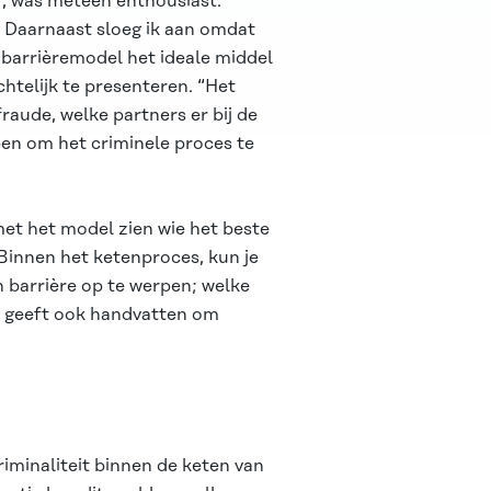
V, was meteen enthousiast.
. Daarnaast sloeg ik aan omdat
n barrièremodel het ideale middel
chtelijk te presenteren. “Het
raude, welke partners er bij de
ben om het criminele proces te
et het model zien wie het beste
. Binnen het ketenproces, kun je
n barrière op te werpen; welke
t geeft ook handvatten om
riminaliteit binnen de keten van