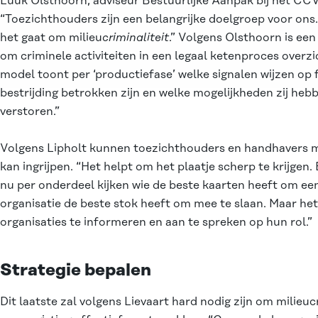
Luuk Olsthoorn, adviseur Bestuurlijke Aanpak bij het CC
“Toezichthouders zijn een belangrijke doelgroep voor ons
het gaat om milieu
criminaliteit
.” Volgens Olsthoorn is ee
om criminele activiteiten in een legaal ketenproces overzi
model toont per ‘productiefase’ welke signalen wijzen op f
bestrijding betrokken zijn en welke mogelijkheden zij heb
verstoren.”
Volgens Lipholt kunnen toezichthouders en handhavers m
kan ingrijpen. “Het helpt om het plaatje scherp te krijgen
nu per onderdeel kijken wie de beste kaarten heeft om ee
organisatie de beste stok heeft om mee te slaan. Maar he
organisaties te informeren en aan te spreken op hun rol.”
Strategie bepalen
Dit laatste zal volgens Lievaart hard nodig zijn om milieuc