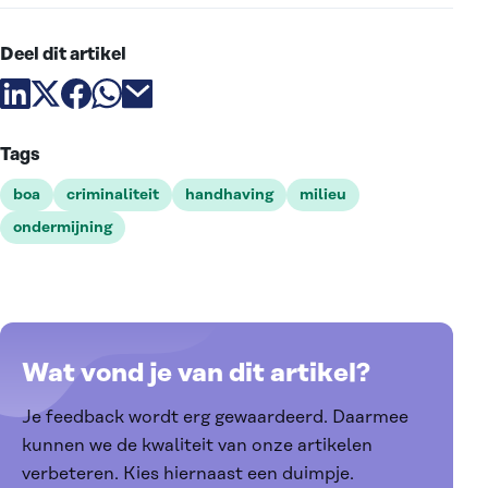
Deel dit artikel
Deel artikel via linkedin
Deel artikel via X
Deel artikel via facebook
Deel artikel via whatsapp
Deel artikel via email
Tags
boa
criminaliteit
handhaving
milieu
ondermijning
Wat vond je van dit artikel?
Je feedback wordt erg gewaardeerd. Daarmee
kunnen we de kwaliteit van onze artikelen
verbeteren. Kies hiernaast een duimpje.