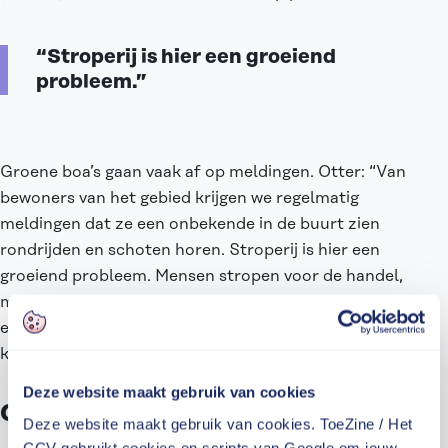
“Stroperij is hier een groeiend
probleem.”
Groene boa’s gaan vaak af op meldingen. Otter: “Van
bewoners van het gebied krijgen we regelmatig
meldingen dat ze een onbekende in de buurt zien
rondrijden en schoten horen. Stroperij is hier een
groeiend probleem. Mensen stropen voor de handel,
maar er zijn ook trofeejagers actief. Zij schieten met
een luchtbuks een dier dood, puur voor de foto. Het
karkas laten ze liggen.”
Deze website maakt gebruik van cookies
Groene politie
Deze website maakt gebruik van cookies. ToeZine / Het
CCV gebruikt cookies en scripts van Google om jouw