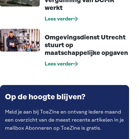
vergunning van DCMR
werkt
Lees verder
Omgevingsdienst Utrecht
stuurt op
maatschappelijke opgaven
Lees verder
Op de hoogte blijven?
Meld je aan bij ToeZine en ontvang iedere maand
een overzicht van de meest recente artikelen in je
mailbox Abonneren op ToeZine is gratis.