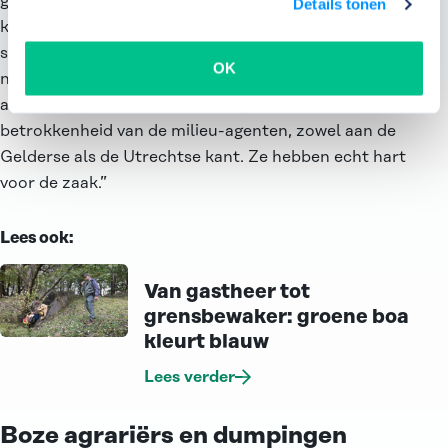
geschoten, hadden we zijn kenteken op camera. We
Details tonen
konden het helaas maar deels lezen. De politie
schoot ons te hulp. Dankzij technische middelen en
OK
nader onderzoek kon de politie de eigenaar van de
auto wel achterhalen. Ik ben blij met de inzet en
betrokkenheid van de milieu-agenten, zowel aan de
Gelderse als de Utrechtse kant. Ze hebben echt hart
voor de zaak.”
Lees ook:
Relevante artikelen
Van gastheer tot
grensbewaker: groene boa
kleurt blauw
Lees verder
Boze agrariërs en dumpingen