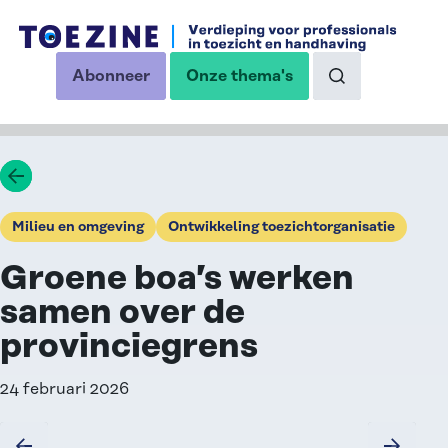
Ga naar de inhoud
Abonneer
Onze thema's
op onze nieuwsbrief
Naar de zoekp
Ga terug
Milieu en omgeving
Ontwikkeling toezichtorganisatie
Groene boa’s werken
samen over de
provinciegrens
24 februari 2026