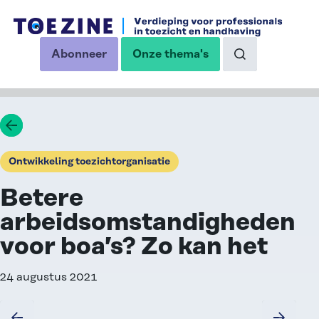
Ga naar de inhoud
Abonneer
Onze thema's
op onze nieuwsbrief
Naar de zoekp
Ga terug
Ontwikkeling toezichtorganisatie
Betere
arbeidsomstandigheden
voor boa’s? Zo kan het
24 augustus 2021