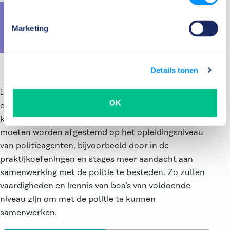
In de toekomst raden de
onderzoekers daarom aan om met
Marketing
uniformere landelijke eisen te komen
voor de kennis en kunde van boa’s.
Details tonen
In de toekomst raden de onderzoekers daarom aan
OK
om met uniformere landelijke eisen te komen voor de
kennis en kunde van boa’s. En alle opleidingen
moeten worden afgestemd op het opleidingsniveau
van politieagenten, bijvoorbeeld door in de
praktijkoefeningen en stages meer aandacht aan
samenwerking met de politie te besteden. Zo zullen
vaardigheden en kennis van boa’s van voldoende
niveau zijn om met de politie te kunnen
samenwerken.