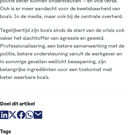
politie beter kunnen ondersteunen – en vice versa.
Ook is er meer aandacht voor de kwetsbaarheid van
boa’s. In de media, maar ook bij de centrale overheid.
Tegelijkertijd zijn boa’s sinds de start van de crisis ook
vaker het slachtoffer van agressie en geweld.
Professionalisering, een betere samenwerking met de
politie, betere ondersteuning vanuit de werkgever en
in sommige gevallen wellicht bewapening, zijn
belangrijke ingrediënten voor een toekomst met
beter weerbare boa’s.
Deel dit artikel
Deel artikel via linkedin
Deel artikel via X
Deel artikel via facebook
Deel artikel via whatsapp
Deel artikel via email
Tags