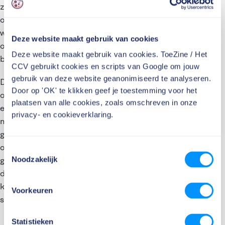
zien de onderzoekers het als een gunstige
ontwikkeling als de monitor Veilige Publieke Taak
weer wordt opgestart. Zo kunnen werkgevers en de
Deze website maakt gebruik van cookies
overheid beter inzicht krijgen van de mate waarin
Deze website maakt gebruik van cookies. ToeZine / Het
boa’s met agressie en geweld te maken hebben.
CCV gebruikt cookies en scripts van Google om jouw
gebruik van deze website geanonimiseerd te analyseren.
De meeste boa’s worden nu al behoorlijk goed
Door op 'OK' te klikken geef je toestemming voor het
opgeleid in conflictbeheersing, arrestatieprocedures
plaatsen van alle cookies, zoals omschreven in onze
en omgangsregels. Tweederde heeft de driejarige
privacy- en cookieverklaring.
mbo-opleiding ‘Handhaver Toezicht & Veiligheid’
gevolgd. Toch zijn er daarnaast steeds meer
opleidingen die sterk variëren in niveau. Dit leidt tot
Toestemmingsselectie
Noodzakelijk
grote verschillen in kennis en ervaring. Daarbij komt
dat de eisen voor boa’s steeds hoger worden. Dit
komt doordat boa’s zwaardere taken krijgen en een
Voorkeuren
steeds grotere overlap van taken met de politie.
Statistieken