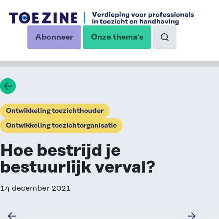
Ga naar de inhoud
Abonneer
Onze thema's
op onze nieuwsbrief
Naar de zoekp
Ga terug
Ontwikkeling toezichthouder
Ontwikkeling toezichtorganisatie
Hoe bestrijd je
bestuurlijk verval?
14 december 2021