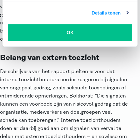
vertelt Bokhorst, had in de semipublieke sector
Details tonen
geleid tot hogere budgetten en was gepaard gegaan
met een groeiende vraag naar ‘ondernemende’
bestuurders. Dat had ook types aangetrokken die
OK
onverantwoorde risico’s namen.
Belang van extern toezicht
De schrijvers van het rapport pleiten ervoor dat
interne toezichthouders eerder reageren bij signalen
van ongepast gedrag, zoals seksuele toespelingen of
intimiderende opmerkingen. Bokhorst: “Die signalen
kunnen een voorbode zijn van risicovol gedrag dat de
organisatie, medewerkers en doelgroepen veel
schade kan toebrengen.” Interne toezichthouders
doen er daarbij goed aan om signalen van verval te
delen met externe toezichthouders – en sowieso om