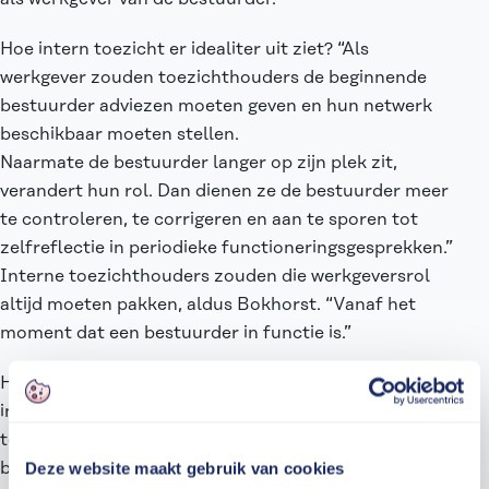
Hoe intern toezicht er idealiter uit ziet? “Als
werkgever zouden toezichthouders de beginnende
bestuurder adviezen moeten geven en hun netwerk
beschikbaar moeten stellen.
Naarmate de bestuurder langer op zijn plek zit,
verandert hun rol. Dan dienen ze de bestuurder meer
te controleren, te corrigeren en aan te sporen tot
zelfreflectie in periodieke functioneringsgesprekken.”
Interne toezichthouders zouden die werkgeversrol
altijd moeten pakken, aldus Bokhorst. “Vanaf het
moment dat een bestuurder in functie is.”
Het contact met bestuurders mag daarbij best
informeel zijn, vindt de onderzoekster. “Maar
toezichthouders moeten wel kritisch blijven, zodat
bestuurders hen snel en volledig informeren. Net als
Deze website maakt gebruik van cookies