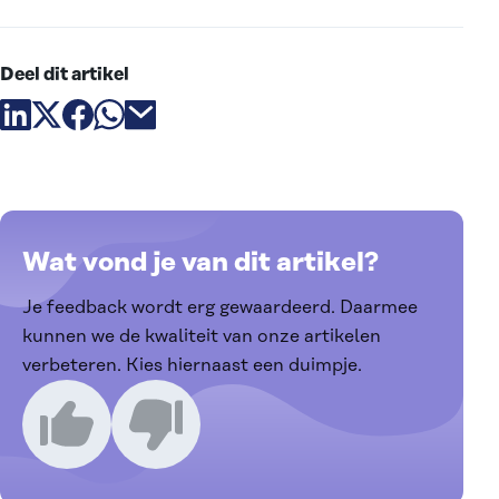
Deel dit artikel
Deel artikel via linkedin
Deel artikel via X
Deel artikel via facebook
Deel artikel via whatsapp
Deel artikel via email
Wat vond je van dit artikel?
Je feedback wordt erg gewaardeerd. Daarmee
kunnen we de kwaliteit van onze artikelen
verbeteren. Kies hiernaast een duimpje.
Ik vind dit een goed artikel
Ik vind dit een slecht artikel