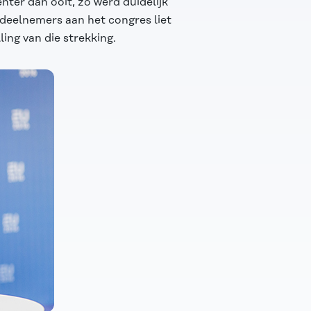
ter dan ooit, zo werd duidelijk
 deelnemers aan het congres liet
ling van die strekking.