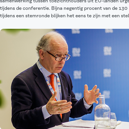
samenwerking tussen toezichthouders uit EU-landen urgen
tijdens de conferentie. Bijna negentig procent van de 130
tijdens een stemronde blijken het eens te zijn met een stel