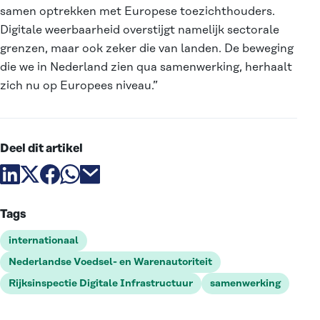
samen optrekken met Europese toezichthouders.
Digitale weerbaarheid overstijgt namelijk sectorale
grenzen, maar ook zeker die van landen. De beweging
die we in Nederland zien qua samenwerking, herhaalt
zich nu op Europees niveau.”
Deel dit artikel
Deel artikel via linkedin
Deel artikel via X
Deel artikel via facebook
Deel artikel via whatsapp
Deel artikel via email
Tags
internationaal
Nederlandse Voedsel- en Warenautoriteit
Rijksinspectie Digitale Infrastructuur
samenwerking