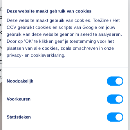
Daarnaast onderzoeken de toezichthouders via
Deze website maakt gebruik van cookies
zogenaamde ecosysteemanalyses welke organisaties,
Deze website maakt gebruik van cookies. ToeZine / Het
diensten en sectoren van elkaar afhankelijk zijn. Een
CCV gebruikt cookies en scripts van Google om jouw
cloud-leverancier of datacenter kan namelijk voor
gebruik van deze website geanonimiseerd te analyseren.
meerdere sectoren tegelijk belangrijk zijn. “Door dat
Door op 'OK' te klikken geef je toestemming voor het
vooraf in kaart te brengen, kunnen we afspreken wie
plaatsen van alle cookies, zoals omschreven in onze
het voortouw neemt en hoe we gezamenlijk optreden.
privacy- en cookieverklaring.
In zulke gevallen spreken we af dat een van ons
optreedt als de coördinerende toezichthouder, zodat
Toestemmingsselectie
toezichtactiviteiten op elkaar worden afgestemd.”
Noodzakelijk
Voorkeuren
Statistieken