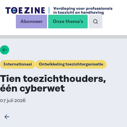
Ga naar de inhoud
Abonneer
Onze thema's
op onze nieuwsbrief
Naar de zoekp
Ga terug
Internationaal
Ontwikkeling toezichtorganisatie
Tien toezichthouders,
één cyberwet
07 juli 2026