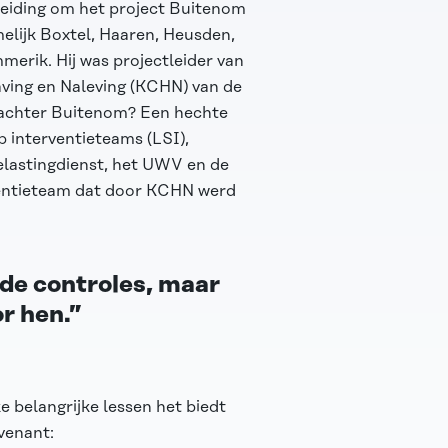
leiding om het project Buitenom
elijk Boxtel, Haaren, Heusden,
mmerik. Hij was projectleider van
ing en Naleving (KCHN) van de
 achter Buitenom? Een hechte
p interventieteams (LSI),
elastingdienst, het UWV en de
ventieteam dat door KCHN werd
 de controles, maar
r hen.”
e belangrijke lessen het biedt
venant: