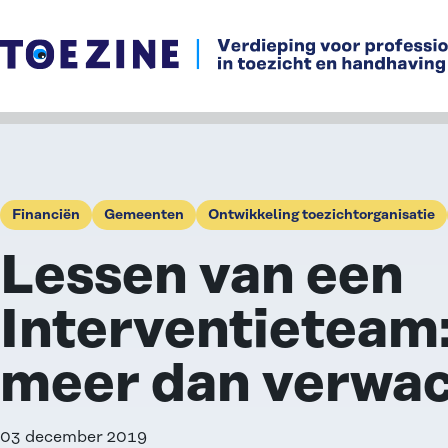
Ga naar de inhoud
Financiën
Gemeenten
Ontwikkeling toezichtorganisatie
Lessen van een
Interventieteam:
meer dan verwa
03 december 2019