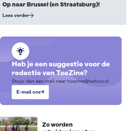
Op naar Brussel (en Straatsburg)!
Lees verder
Heb je een suggestie voor de
redactie van ToeZine?
Stuur dan een mail naar toezine@hetccv.nl
E-mail ons
Alle artikelen
Zo worden