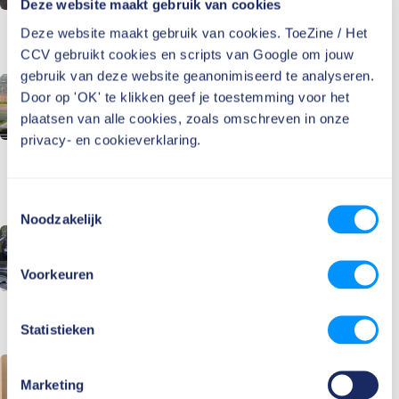
Deze website maakt gebruik van cookies
meer dan verwacht
Deze website maakt gebruik van cookies. ToeZine / Het
Lees verder
CCV gebruikt cookies en scripts van Google om jouw
gebruik van deze website geanonimiseerd te analyseren.
Door op 'OK' te klikken geef je toestemming voor het
Inspectie SZW zoekt
plaatsen van alle cookies, zoals omschreven in onze
samenwerking met
privacy- en cookieverklaring.
glastuinbouw: ”We kunnen
niet alléén de wereld
veranderen”
Lees verder
Toestemmingsselectie
Noodzakelijk
Inspectie stimuleert beter
hulpaanbod slachtoffers
Voorkeuren
van loverboys
Lees verder
Statistieken
Inspectie SZW steekt 50
Marketing