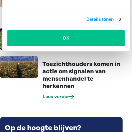
miljoen extra budget
vooral in menskracht
Lees verder
Details tonen
De katvanger in beeld
OK
Lees verder
Toezichthouders komen in
actie om signalen van
mensenhandel te
herkennen
Lees verder
Op de hoogte blijven?