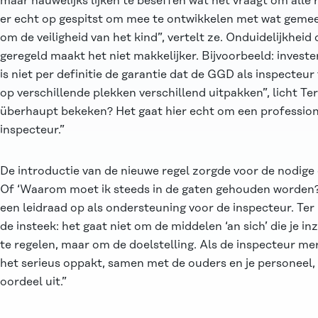
maar nauwelijks lijken te beseffen wat het vraagt om alle r
er echt op gespitst om mee te ontwikkelen met wat gemee
om de veiligheid van het kind”, vertelt ze. Onduidelijkheid o
geregeld maakt het niet makkelijker. Bijvoorbeeld: investe
is niet per definitie de garantie dat de GGD als inspecteu
op verschillende plekken verschillend uitpakken”, licht T
überhaupt bekeken? Het gaat hier echt om een professio
inspecteur.”
De introductie van de nieuwe regel zorgde voor de nodige 
Of ‘Waarom moet ik steeds in de gaten gehouden worden
een leidraad op als ondersteuning voor de inspecteur. Ter 
de insteek: het gaat niet om de middelen ‘an sich’ die je 
te regelen, maar om de doelstelling. Als de inspecteur m
het serieus oppakt, samen met de ouders en je personeel,
oordeel uit.”