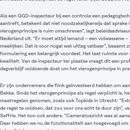
Als een GGD-inspecteur bij een controle een pedagogisc
aantreft, betekent dat niet noodzakelijkerwijs dat sprake 
vierogenprincipe is ruim omschreven”, legt beleidsadvis
Nederland uit. “Er moet altijd iemand – een volwassene –
meekijken. Dat is voor nogal wat uitleg vatbaar”, beaamt z
formulering een belangrijk voordeel. Het laat ruimte voor
kwaliteit. Van de inspecteur ter plaatse vraagt dit een pro
dagverblijf voldoende doet om het vierogenprincipe in prak
Er zijn ondernemers die flink geïnvesteerd hebben om aan
Bekke. Sinds het vierogenprincipe als regel verplicht is, 
maatregelen genomen, zoals ook Topkids in Utrecht: “Ex
de regel te voldoen, dat zou voor ons echt te duur zijn”, v
Saffrie. Het kon ook anders: “Cameratoezicht was al aanwe
Daar hebben we nu de functionaliteit aan toegevoegd om z