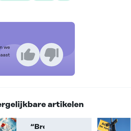
n we
naast
Ik vind dit een goed artikel
Ik vind dit een slecht artikel
rgelijkbare artikelen
“Breng