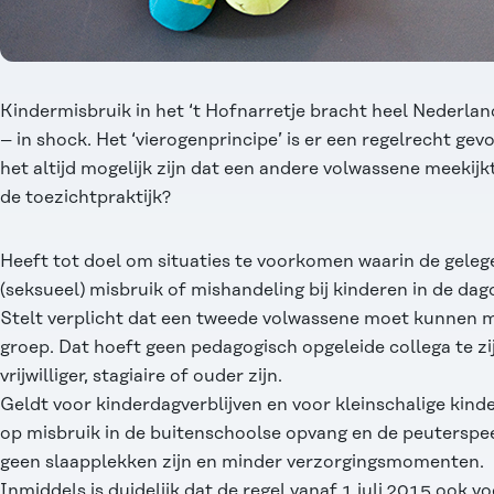
Kindermisbruik in het ‘t Hofnarretje bracht heel Nederland
– in shock. Het ‘vierogenprincipe’ is er een regelrecht gev
het altijd mogelijk zijn dat een andere volwassene meekijkt
de toezichtpraktijk?
Heeft tot doel om situaties te voorkomen waarin de geleg
(seksueel) misbruik of mishandeling bij kinderen in de da
Stelt verplicht dat een tweede volwassene moet kunnen m
groep. Dat hoeft geen pedagogisch opgeleide collega te zi
vrijwilliger, stagiaire of ouder zijn.
Geldt voor kinderdagverblijven en voor kleinschalige kinde
op misbruik in de buitenschoolse opvang en de peuterspeel
geen slaapplekken zijn en minder verzorgingsmomenten.
Inmiddels is duidelijk dat de regel vanaf 1 juli 2015 ook v