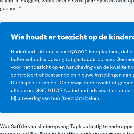
is kan ik inloggen, zodat er een extra paar ogen en oren o
gebeurt.”
Wie houdt er toezicht op de kinde
Nederland telt ongeveer 670.000 kindplaatsen, dat va
buitenschoolse opvang tot gastouderbureau. Gemeent
voor het toezicht op en handhaving van de kwaliteit
controleert of bestaande en nieuwe instellingen aan a
De Inspectie van het Onderwijs onderzoekt of geme
uitvoeren. GGD GHOR Nederland adviseert en onders
bij uitvoering van hun (toezichts)taken.
Wat Saffrie van kinderopvang Topkids lastig te verkroppen