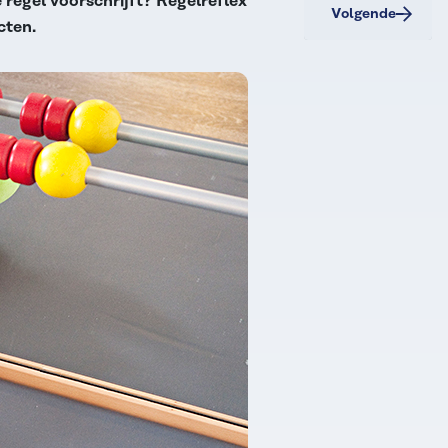
 regel voorschrijft? Regelreflex
Volgende
cten.