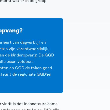
pmerkt wat er in de groep
ropvang?
rieert van dagverblijf en
en zijn verantwoordelijk
 van de kinderopvang. De GGD
lle eisen voldoen.
enten en GGD de taken goed
teunt de regionale GGD’en
 vindt is dat inspecteurs soms