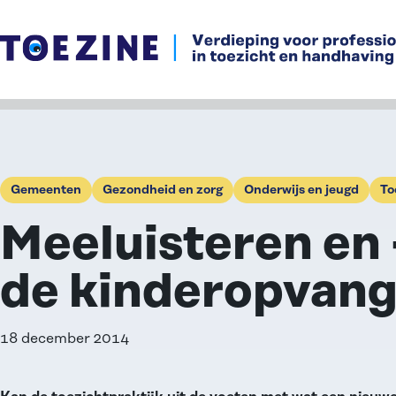
Ga naar de inhoud
Gemeenten
Gezondheid en zorg
Onderwijs en jeugd
To
Meeluisteren en 
de kinderopvan
18 december 2014