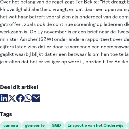
Over het belang van de regel zegt Ter Bekke: “Het draagt b
kindveiligheid alertheid vraagt, en dat daar een open aans
het wat haar betreft vooral zien als onderdeel van de com
getroffen, zoals ook de continue screening op iedereen die
werkzaam is. Op 17 november is er een brief naar de Twe
minister Asscher (SZW) onder andere rapporteert over de
cijfers laten zien dat er door te screenen een noemenswa
gepikt waarbij blijkt dat er een bezwaar is om hen toe te 
je stellen dat het er veiliger op wordt”, oordeelt Ter Bekke
Deel dit artikel
Deel artikel via linkedin
Deel artikel via X
Deel artikel via facebook
Deel artikel via whatsapp
Deel artikel via email
Tags
camera
gemeente
GGD
Inspectie van het Onderwijs