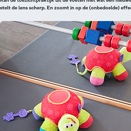
Kan de toezichtpraktijk uit de voeten met wat een nieuwe
stelt de lens scherp. En zoomt in op de (onbedoelde) effe