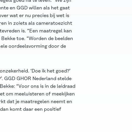
egels goed na te leven. “We zijn
nte en GGD willen als het gaat
ver wat er nu precies bij wet is
ren in zoiets als cameratoezicht
r tevreden is. “Een maatregel kan
er Bekke toe. “Worden de beelden
nele oordeelsvorming door de
onzekerheid. ‘Doe ik het goed?’
?’. GGD GHOR Nederland stelde
Bekke: “Voor ons is in de leidraad
inzet om meeluisteren of meekijken
erkt dat je maatregelen neemt en
 dan komt daar een positief