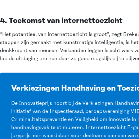
4. Toekomst van internettoezicht
“Het potentieel van internettoezicht is groot”, zegt Brek
stappen zijn gemaakt met kunstmatige intelligentie, is het
denkkracht van mensen. Verbanden leggen is echt werk vo
lab de uitdaging om hen daar zo goed mogelijk bij te blijv
Verkiezingen Handhaving en Toezi
De Innovatieprijs hoort bij de Verkiezingen Handhavin
initiatief van de Inspectieraad, beroepsvereniging V
Criminaliteitspreventie en Veiligheid om innovatie in 
handhavingsvak te stimuleren. Internettoezicht F-ga
juryprijs: een waardebon voor deelname aan een van 