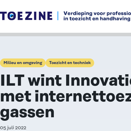
Ga naar de inhoud
Milieu en omgeving
Toezicht en techniek
ILT wint Innovati
met internettoez
gassen
05 juli 2022