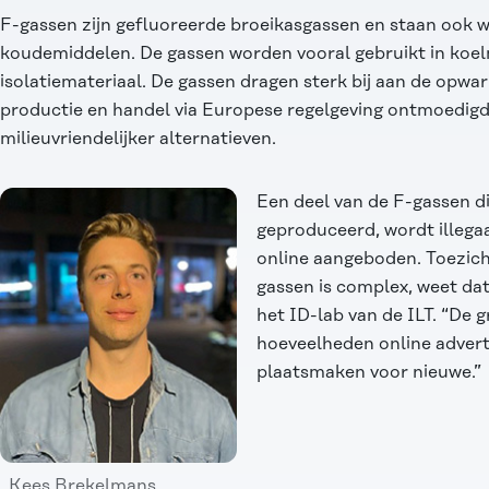
F-gassen zijn gefluoreerde broeikasgassen en staan ook w
koudemiddelen. De gassen worden vooral gebruikt in koel
isolatiemateriaal. De gassen dragen sterk bij aan de opw
productie en handel via Europese regelgeving ontmoedigd
milieuvriendelijker alternatieven.
Een deel van de F-gassen di
geproduceerd, wordt illega
online aangeboden. Toezicht
gassen is complex, weet da
het ID-lab van de ILT. “De 
hoeveelheden online adverte
plaatsmaken voor nieuwe.”
Kees Brekelmans