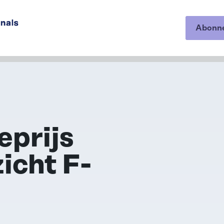
Abonn
op onze
eprijs
icht F-