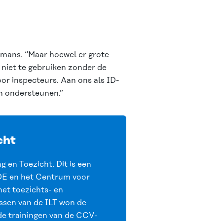
elmans. “Maar hoewel er grote
 niet te gebruiken zonder de
or inspecteurs. Aan ons als ID-
en ondersteunen.”
cht
g en Toezicht. Dit is een
IDE en het Centrum voor
het toezichts- en
ssen van de ILT won de
de trainingen van de CCV-