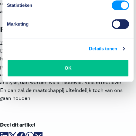
uitvoeren die haalbaar is. Maar heeft haar ministerie
Statistieken
alle erkende maatregelen al genomen?
Marketing
Ruis op de lijn
Zo zit er bij toezicht altijd heel veel ruis op de lijn.
Details tonen
Daar hebben toezichthouders flink last van. Maar laat
het alsjeblieft geen excuus zijn om de
probleemanalyse, visievorming en zelfreflectie
OK
achterwege te laten. Doe vooral eerst die goede
analyse, dan worden we effectiever. Veel effectiever.
En dan zal de maatschappij uiteindelijk toch van ons
gaan houden.
Deel dit artikel