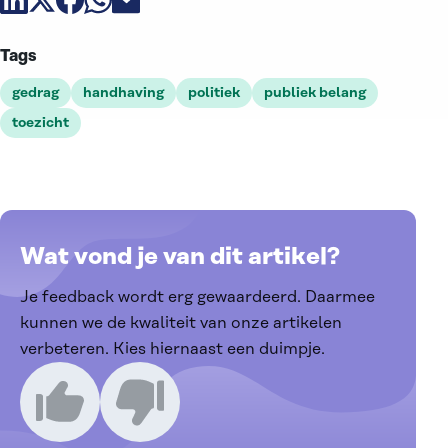
Deel artikel via linkedin
Deel artikel via X
Deel artikel via facebook
Deel artikel via whatsapp
Deel artikel via email
Tags
gedrag
handhaving
politiek
publiek belang
toezicht
Wat vond je van dit artikel?
Je feedback wordt erg gewaardeerd. Daarmee
kunnen we de kwaliteit van onze artikelen
verbeteren. Kies hiernaast een duimpje.
Ik vind dit een goed artikel
Ik vind dit een slecht artikel