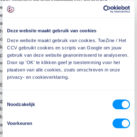
energie-inspecteurs,
kopte de NOS
. Maar wat is nu
eigenlijk het probleem? Bedrijven willen namelijk best
aan energiebesparing doen. Investeren is ook
Deze website maakt gebruik van cookies
haalbaar, want de rente is laag. In feite moeten
ondernemers vooral geholpen worden om in actie te
Deze website maakt gebruik van cookies. ToeZine / Het
komen. Er zijn allerlei partijen die daarbij hun rol niet
CCV gebruikt cookies en scripts van Google om jouw
gebruik van deze website geanonimiseerd te analyseren.
pakken, die daarop aangesproken zouden moeten
Door op 'OK' te klikken geef je toestemming voor het
worden. Bijvoorbeeld op heldere communicatie en
plaatsen van alle cookies, zoals omschreven in onze
voorlichting vanuit de branche.
privacy- en cookieverklaring.
Een ander punt: pakt de overheid zelf wel haar
voorbeeldfunctie? Driemaal raden. Bij veel
Toestemmingsselectie
gemeentelijke gebouwen valt heel veel energie te
Noodzakelijk
besparen, maar ook de ‘eigen’ inspecteurs krijgen hun
bestuur niet zover om te investeren om tenminste
Voorkeuren
aan de wet te voldoen. Minister Dijksma zegt terecht
dat we samen elke energiemaatregel moeten