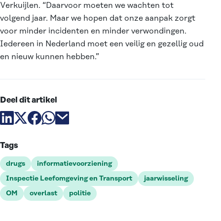
Verkuijlen. “Daarvoor moeten we wachten tot
volgend jaar. Maar we hopen dat onze aanpak zorgt
voor minder incidenten en minder verwondingen.
Iedereen in Nederland moet een veilig en gezellig oud
en nieuw kunnen hebben.”
Deel dit artikel
Deel artikel via linkedin
Deel artikel via X
Deel artikel via facebook
Deel artikel via whatsapp
Deel artikel via email
Tags
drugs
informatievoorziening
Inspectie Leefomgeving en Transport
jaarwisseling
OM
overlast
politie