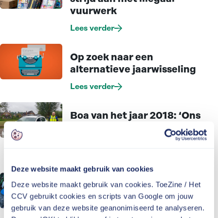
vuurwerk
Lees verder
Op zoek naar een
alternatieve jaarwisseling
Lees verder
Boa van het jaar 2018: ‘Ons
werk is uitgegroeid tot een
serieuze job’
Lees verder
Deze website maakt gebruik van cookies
Deze website maakt gebruik van cookies. ToeZine / Het
Creatief met lachgas: een
CCV gebruikt cookies en scripts van Google om jouw
uitdaging voor handhaving
gebruik van deze website geanonimiseerd te analyseren.
Lees verder