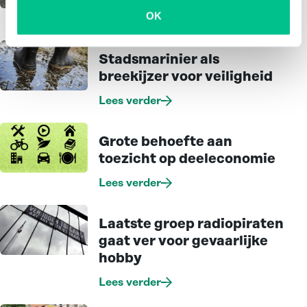
OK
Lees verder
Stadsmarinier als
breekijzer voor veiligheid
Lees verder
Grote behoefte aan
toezicht op deeleconomie
Lees verder
Laatste groep radio­piraten
gaat ver voor gevaarlijke
hobby
Lees verder