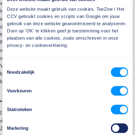
veroorzaakten. De reactie van de politiek op
Deze website maakt gebruik van cookies. ToeZine / Het
incidenten veranderde dan ook naar een roep om
CCV gebruikt cookies en scripts van Google om jouw
strengere handhaving en hogere straffen. Ongeacht
gebruik van deze website geanonimiseerd te analyseren.
de reden van het niet-naleven. Ook dit had regelmatig
Door op 'OK' te klikken geef je toestemming voor het
tot gevolg dat er disproportioneel gehandhaafd werd.
plaatsen van alle cookies, zoals omschreven in onze
Regels en strenge handhaving stonden vaak betere
privacy- en cookieverklaring.
oplossingen in de weg. En er ontstonden soms zelfs
onmenselijke situaties, zoals bij de toeslagenaffaire.
Toestemmingsselectie
Vergissingen werden onbarmhartig bestraft en
Noodzakelijk
bedrijven werden door de strenge handhaving
beperkt in hun ontwikkeling.
Voorkeuren
…Tot nieuwe toezichthouders…
Statistieken
In dezelfde periode van strenge handhaving ontstond
de reactie om nieuwe toezichthouders op te richten.
Marketing
Zij krijgen ook een andere rol dan de grotere