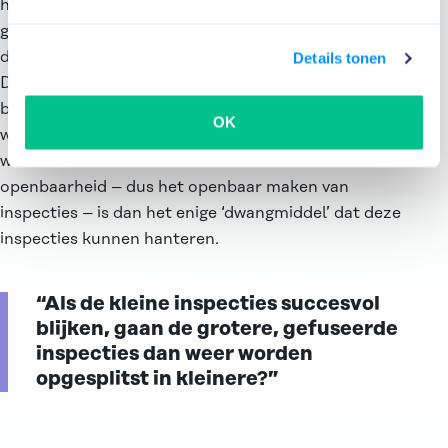
handhavende inspecties. Hen wordt gevraagd goed
gedrag te stimuleren, zónder nieuwe regels. Zo moet
de nieuwe inspectie Belastingdienst, Toeslagen en
Details tonen
Douane naar de Belastingdienst kijken vanuit het
burgerperspectief. De nieuwe inspecties krijgen ook
OK
weinig tot geen handhavende bevoegdheden en er
wordt vooral maatwerk van hen verwacht. De
openbaarheid – dus het openbaar maken van
inspecties – is dan het enige ‘dwangmiddel’ dat deze
inspecties kunnen hanteren.
“Als de kleine inspecties succesvol
blijken, gaan de grotere, gefuseerde
inspecties dan weer worden
opgesplitst in kleinere?”