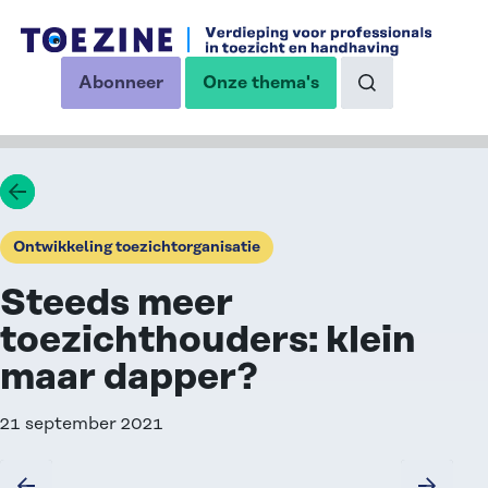
Ga naar de inhoud
Abonneer
Onze thema's
op onze nieuwsbrief
Naar de zoekp
Ga terug
Ontwikkeling toezichtorganisatie
Steeds meer
toezichthouders: klein
maar dapper?
21 september 2021