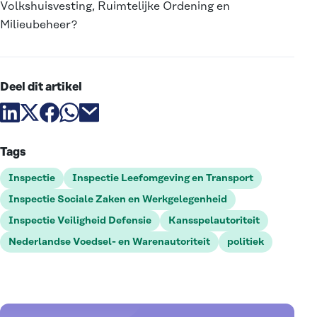
Volkshuisvesting, Ruimtelijke Ordening en
Milieubeheer?
Deel dit artikel
Deel artikel via linkedin
Deel artikel via X
Deel artikel via facebook
Deel artikel via whatsapp
Deel artikel via email
Tags
Inspectie
Inspectie Leefomgeving en Transport
Inspectie Sociale Zaken en Werkgelegenheid
Inspectie Veiligheid Defensie
Kansspelautoriteit
Nederlandse Voedsel- en Warenautoriteit
politiek