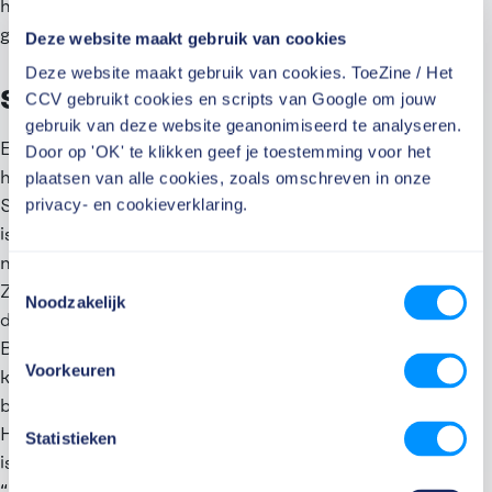
hem of haar in nood zien. Gelukkig zijn er tot nog toe
geen reddingsacties nodig geweest.”
Deze website maakt gebruik van cookies
Deze website maakt gebruik van cookies. ToeZine / Het
Schade aan boten
CCV gebruikt cookies en scripts van Google om jouw
gebruik van deze website geanonimiseerd te analyseren.
Een andere belangrijke taak van Rik en Armando is
Door op 'OK' te klikken geef je toestemming voor het
het toezicht op de grote passantenhaven van
plaatsen van alle cookies, zoals omschreven in onze
privacy- en cookieverklaring.
Scheveningen met zo’n vierhonderd ligplaatsen. Het
is een geliefde hangplek voor jongeren. Bij mooi weer
nemen ze bijvoorbeeld graag een duik vanaf de sluis.
Toestemmingsselectie
Zo veroorzaken ze golven, waardoor de boten tegen
Noodzakelijk
de kade stoten en schade kunnen oplopen.
Booteigenaren die hun beklag doen bij de jongeren
Voorkeuren
krijgen vaak een grote mond of erger. Verschillende
boten werden al met eieren of stenen bekogeld.
Helaas is deze overlast een hardnekkig probleem: het
Statistieken
is moeilijk iemand op heterdaad te betrappen.