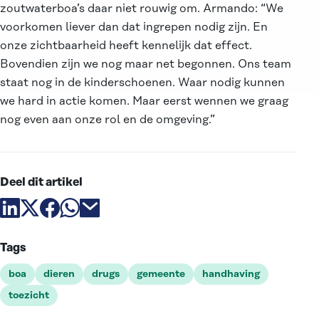
zoutwaterboa’s daar niet rouwig om. Armando: “We
voorkomen liever dan dat ingrepen nodig zijn. En
onze zichtbaarheid heeft kennelijk dat effect.
Bovendien zijn we nog maar net begonnen. Ons team
staat nog in de kinderschoenen. Waar nodig kunnen
we hard in actie komen. Maar eerst wennen we graag
nog even aan onze rol en de omgeving.”
Deel dit artikel
Deel artikel via linkedin
Deel artikel via X
Deel artikel via facebook
Deel artikel via whatsapp
Deel artikel via email
Tags
boa
dieren
drugs
gemeente
handhaving
toezicht