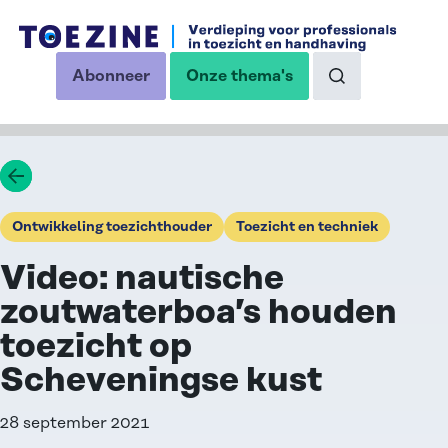
Ga naar de inhoud
Abonneer
Onze thema's
op onze nieuwsbrief
Naar de zoekp
Ga terug
Ontwikkeling toezichthouder
Toezicht en techniek
Video: nautische
zoutwaterboa’s houden
toezicht op
Scheveningse kust
28 september 2021