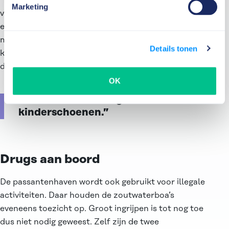
“Daarom zetten we ook veel in op preventie en het
Marketing
verstrekken van informatie. Vaak bereiken we met
een gesprek waarin we de regels en gevaren uitleggen
meer dan met het opleggen van een boete. Die
Details tonen
kunnen we daarna altijd nog opleggen als ze het weer
doen.”
OK
“Ons team staat nog in de
kinderschoenen.”
Drugs aan boord
De passantenhaven wordt ook gebruikt voor illegale
activiteiten. Daar houden de zoutwaterboa’s
eveneens toezicht op. Groot ingrijpen is tot nog toe
dus niet nodig geweest. Zelf zijn de twee